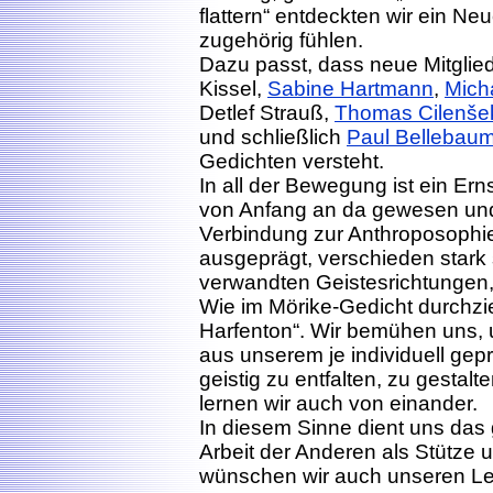
flattern“ entdeckten wir ein N
zugehörig fühlen.
Dazu passt, dass neue Mitglie
Kissel,
Sabine Hartmann
,
Mich
Detlef Strauß,
Thomas Cilenše
und schließlich
Paul Bellebau
Gedichten versteht.
In all der Bewegung ist ein Er
von Anfang an da gewesen und b
Verbindung zur Anthroposophie.
ausgeprägt, verschieden stark 
verwandten Geistesrichtungen, 
Wie im Mörike-Gedicht durchzieh
Harfenton“. Wir bemühen uns, 
aus unserem je individuell gep
geistig zu entfalten, zu gestal
lernen wir auch von einander.
In diesem Sinne dient uns da
Arbeit der Anderen als Stütze u
wünschen wir auch unseren Le