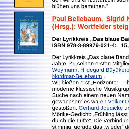
blühen uns bemühen."
Paul Bellebaum
,
Sigrid
(Hrsg.): Wortfelder stei
Der Lyrikkreis „Das blaue Ban
ISBN 978-3-89979-021-4; 15,
Der Lyrikkreis „Das blaue Band“
Jahre. Zu seinen ersten Mitgl
Weymann
,
Hildegard Büyüker
Nordmar-Bellebaum
.
Wir hießen erst „Horizonte“ — b
moderne klassische Musikgrupp
Suche nach einem neuen Nam
gewachsen: es waren
Volker 
gestoßen,
Gerhard Joedicke
u
Mörike-Gedicht: „Frühling lässt
durch die Lüfte“. Die Verbindu
stimmig, gerade das „wieder“ da