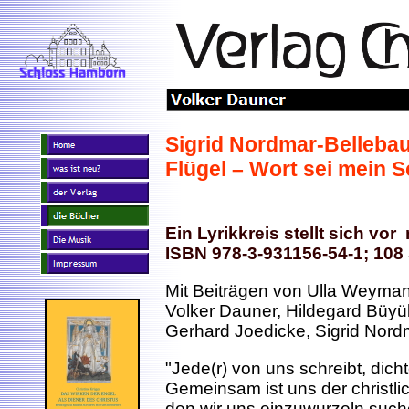
Sigrid Nordmar-Bellebau
Flügel – Wort sei mein 
Ein Lyrikkreis stellt sich vo
ISBN 978-3-931156-54-1; 108 
Mit Beiträgen von Ulla Weyma
Volker Dauner, Hildegard Büyü
Gerhard Joedicke, Sigrid Nor
"Jede(r) von uns schreibt, dich
Gemeinsam ist uns der christl
den wir uns einzuwurzeln such