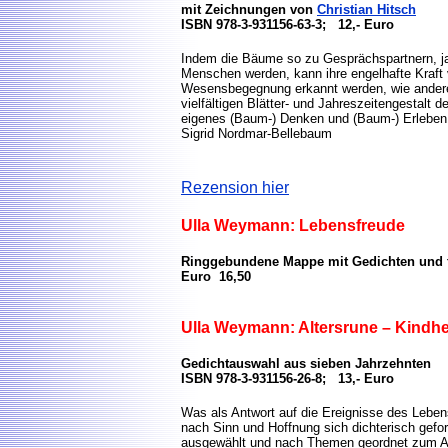
mit Zeichnungen von
Christian Hitsch
ISBN 978-3-931156-63-3; 12,- Euro
Indem die Bäume so zu Gesprächspartnern, ja
Menschen werden, kann ihre engelhafte Kraft
Wesensbegegnung erkannt werden, wie anderer
vielfältigen Blätter- und Jahreszeitengestalt
eigenes (Baum-) Denken und (Baum-) Erleben 
Sigrid Nordmar-Bellebaum
Rezension hier
Ulla Weymann: Lebensfreude
Ringgebundene Mappe mit Gedichten und f
Euro 16,50
Ulla Weymann: Altersrune – Kindhe
Gedichtauswahl aus sieben Jahrzehnten
ISBN 978-3-931156-26-8; 13,- Euro
Was als Antwort auf die Ereignisse des Lebe
nach Sinn und Hoffnung sich dichterisch gefo
ausgewählt und nach Themen geordnet zum Ab