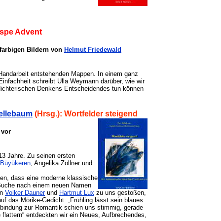
spe Advent
arbigen Bildern von
Helmut Friedewald
l Handarbeit entstehenden Mappen. In einem ganz
 Einfachheit schreibt Ulla Weymann darüber, wie wir
dichterischen Denkens Entscheidendes tun können
ellebaum
(Hrsg.): Wortfelder steigend
 vor
 13 Jahre. Zu seinen ersten
 Büyükeren
, Angelika Zöllner und
kten, dass eine moderne klassische
r Suche nach einem neuen Namen
en
Volker Dauner
und
Hartmut Lux
zu uns gestoßen,
f das Mörike-Gedicht: „Frühling lässt sein blaues
Verbindung zur Romantik schien uns stimmig, gerade
e flattern“ entdeckten wir ein Neues, Aufbrechendes,