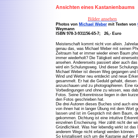
Ansichten eines Kastanienbaum
Bilder ansehen
Photos von
Michael Weber
mit Texten von
Weymann
ISBN 978-3-931156-65-7; 26,- Euro
Meisterschaft kommt nicht von allein. Jahrela
genau das, was Michael Weber mit seinen Ph
Zeitraum hat er immer wieder einen Baum phot
immer wiederholt? Die Tätigkeit wird einersei
ansehen. Andererseits passiert aber auch da
wird ein Schulungsweg. Und dieser Schulungs
Michael Weber ist diesen Weg gegangen und ha
Wind und Wetter neu entdeckt und neue Erke
gesammelt. Er hat die Geduld gehabt, diesen
anzuschauen und zu photographieren. Eine rü
Vorbedingungen und ohne zu wissen, was da
Fotos. Seine Erkenntnisse liegen in den kurz
den Fotos geschrieben hat.
Die drei Autoren dieses Buches sind auch ei
von ihnen hat in langer Übung mit dem Wort g
lassen und ist im Gespräch mit dem Baum, de
gekommen. Dichtung ist eine intuitive Erken
einzelnen Erscheinung. Hier zählt nicht der w
Gründlichkeit. Was hier lebendig wirkt ist das
anderem Wege nicht erlangt werden können.
So kristallisiert sich um die Kastanie auf de