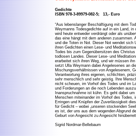
Gedichte
ISBN 978-3-89979-082-5; 13,- Euro
“Aus lebenslanger Beschäftigung mit dem Tod
Weymanns Todesgedichte auf in ein Land, in 
wird heute entweder verdrängt oder als unüber
das eine hängt mit dem anderen zusammen. A
und die Toten in Not. Dieser Not wendet sich 
ihren Gedichten einen Lese- und Meditationsw
Todes bis zum Gegenübersitzen des Christus r
todlosen Landes. Dieser Lese- und Meditations
erarbeitet sich ihren Weg, und wir müssen ihn
setzt Ulla Weymann dabei Angelesenes an die 
Mischungsverhältnissen von Angelesenem, Geh
Verantwortung ihres eigenen, schlichten, präz
sehr menschlich und sehr geistig. Ihre Mensch
nicht scheuen, im Vorhof des Todes und im La
und Forderungen an die noch Lebenden ausz
Inanspruchnahme ist kühn. Es geht dabei um
Menschen miteinander im Vorhof des Todes, 
Erringen und Knüpfen der Zuverlässigkeit dies
für Gedicht – wobei „unseren stockenden Seele
es ist, der uns aus dem wogenden Abgrund de
Geburt von Angesicht zu Angesicht hinüberrett
Sigrid Nordmar-Bellebaum