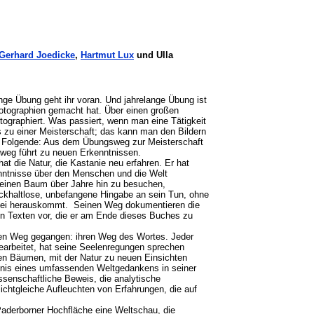
s
Gerhard Joedicke
,
Hartmut Lux
und Ulla
nge Übung geht ihr voran. Und jahrelange Übung ist
otographien gemacht hat. Über einen großen
ographiert. Was passiert, wenn man eine Tätigkeit
ts zu einer Meisterschaft; das kann man den Bildern
s Folgende: Aus dem Übungsweg zur Meisterschaft
weg führt zu neuen Erkenntnissen.
t die Natur, die Kastanie neu erfahren. Er hat
nntnisse über den Menschen und die Welt
 einen Baum über Jahre hin zu besuchen,
ckhaltlose, unbefangene Hingabe an sein Tun, ohne
bei herauskommt. Seinen Weg dokumentieren die
en Texten vor, die er am Ende dieses Buches zu
nen Weg gegangen: ihren Weg des Wortes. Jeder
earbeitet, hat seine Seelenregungen sprechen
n Bäumen, mit der Natur zu neuen Einsichten
ntnis eines umfassenden Weltgedankens in seiner
issenschaftliche Beweis, die analytische
 lichtgleiche Aufleuchten von Erfahrungen, die auf
r Paderborner Hochfläche eine Weltschau, die