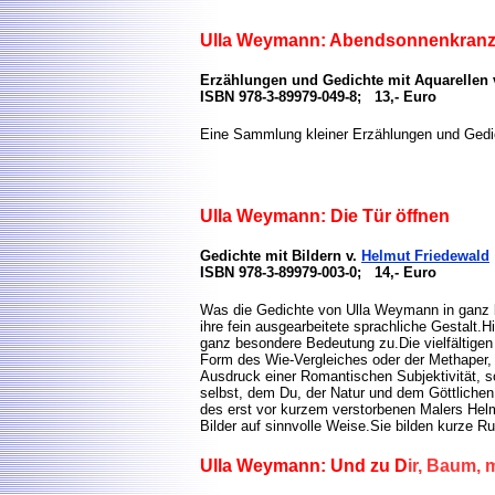
Ulla Weymann: Abendsonnenkran
Erzählungen und Gedichte mit Aquarelle
ISBN 978-3-89979-049-8; 13,- Euro
Eine Sammlung kleiner Erzählungen und Ged
Ulla Weymann: Die Tür öffnen
Gedichte mit Bildern v.
Helmut Friedewald
ISBN 978-3-89979-003-0; 14,- Euro
Was die Gedichte von Ulla Weymann in ganz 
ihre fein ausgearbeitete sprachliche Gestalt.H
ganz besondere Bedeutung zu.Die vielfältigen d
Form des Wie-Vergleiches oder der Methaper, s
Ausdruck einer Romantischen Subjektivität, s
selbst, dem Du, der Natur und dem Göttlich
des erst vor kurzem verstorbenen Malers Helm
Bilder auf sinnvolle Weise.Sie bilden kurze 
Ulla Weymann: Und zu D
ir, Baum, 