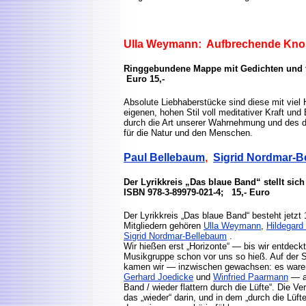
Ulla Weymann: Aufbrechende Kno
Ringgebundene Mappe mit Gedichten und f
Euro 15,-
Absolute Liebhaberstücke sind diese mit vie
eigenen, hohen Stil voll meditativer Kraft und
durch die Art unserer Wahrnehmung und des 
für die Natur und den Menschen.
Paul Bellebaum
,
Sigrid Nordmar-B
Der Lyrikkreis „Das blaue Band“ stellt sich
ISBN 978-3-89979-021-4; 15,- Euro
Der Lyrikkreis „Das blaue Band“ besteht jetzt
Mitgliedern gehören
Ulla Weymann
,
Hildegard
Sigrid Nordmar-Bellebaum
.
Wir hießen erst „Horizonte“ — bis wir entdec
Musikgruppe schon vor uns so hieß. Auf de
kamen wir — inzwischen gewachsen: es war
Gerhard Joedicke
und
Winfried Paarmann
— au
Band / wieder flattern durch die Lüfte“. Die 
das „wieder“ darin, und in dem „durch die Lüft