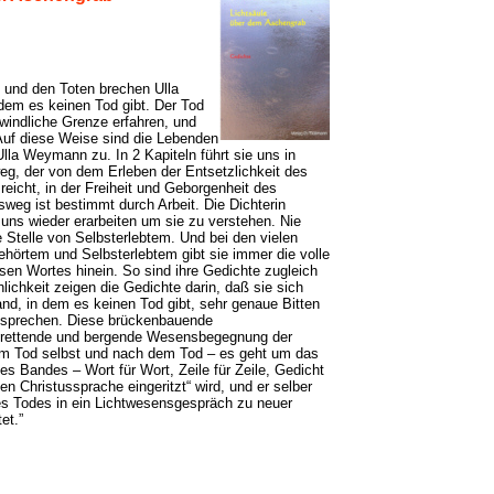
 und den Toten brechen Ulla
dem es keinen Tod gibt. Der Tod
windliche Grenze erfahren, und
uf diese Weise sind die Lebenden
Ulla Weymann zu. In 2 Kapiteln führt sie uns in
eg, der von dem Erleben der Entsetzlichkeit des
eicht, in der Freiheit und Geborgenheit des
weg ist bestimmt durch Arbeit. Die Dichterin
 uns wieder erarbeiten um sie zu verstehen. Nie
Stelle von Selbsterlebtem. Und bei den vielen
örtem und Selbsterlebtem gibt sie immer die volle
isen Wortes hinein. So sind ihre Gedichte zugleich
lichkeit zeigen die Gedichte darin, daß sie sich
nd, in dem es keinen Tod gibt, sehr genaue Bitten
usprechen. Diese brückenbauende
 rettende und bergende Wesensbegegnung der
im Tod selbst und nach dem Tod – es geht um das
es Bandes – Wort für Wort, Zeile für Zeile, Gedicht
n Christussprache eingeritzt“ wird, und er selber
s Todes in ein Lichtwesensgespräch zu neuer
et.”