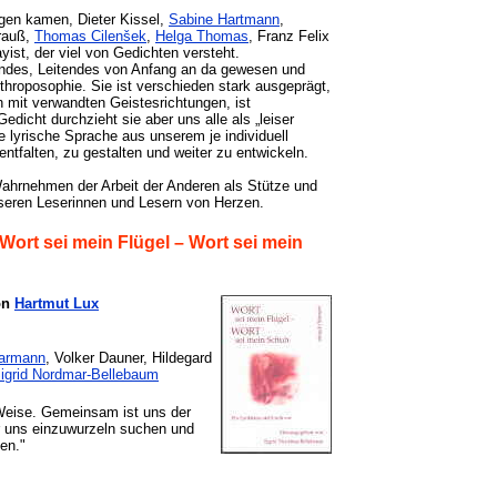
ogen kamen, Dieter Kissel,
Sabine Hartmann
,
trauß,
Thomas Cilenšek
,
Helga Thomas
, Franz Felix
ist, der viel von Gedichten versteht.
dendes, Leitendes von Anfang an da gewesen und
nthroposophie. Sie ist verschieden stark ausgeprägt,
h mit verwandten Geistesrichtungen, ist
edicht durchzieht sie aber uns alle als „leiser
 lyrische Sprache aus unserem je individuell
ntfalten, zu gestalten und weiter zu entwickeln.
Wahrnehmen der Arbeit der Anderen als Stütze und
nseren Leserinnen und Lesern von Herzen.
Wort sei mein Flügel – Wort sei mein
von
Hartmut Lux
aarmann
, Volker Dauner, Hildegard
igrid Nordmar-Bellebaum
 Weise. Gemeinsam ist uns der
ir uns einzuwurzeln suchen und
en."