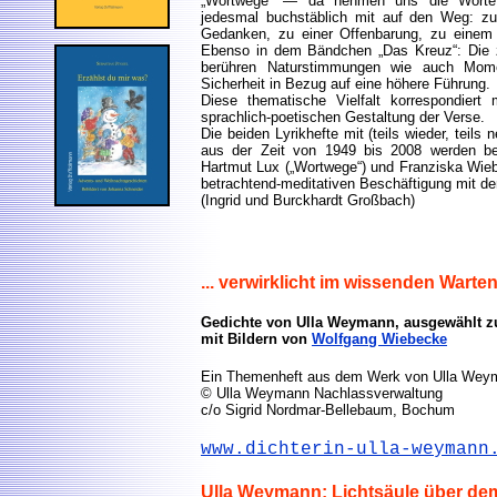
„Wortwege“ — da nehmen uns die Worte
jedesmal buchstäblich mit auf den Weg: zu
Gedanken, zu einer Offenbarung, zu einem 
Ebenso in dem Bändchen „Das Kreuz“: Die zu
berühren Naturstimmungen wie auch Momen
Sicherheit in Bezug auf eine höhere Führung.
Diese thematische Vielfalt korrespondiert
sprachlich-poetischen Gestaltung der Verse.
Die beiden Lyrikhefte mit (teils wieder, tei
aus der Zeit von 1949 bis 2008 werden ber
Hartmut Lux („Wortwege“) und Franziska Wieb
betrachtend-meditativen Beschäftigung mit de
(Ingrid und Burckhardt Großbach)
... verwirklicht im wissenden Warte
Gedichte von Ulla Weymann, ausgewählt z
mit Bildern von
Wolfgang Wiebecke
Ein Themenheft aus dem Werk von Ulla Wey
© Ulla Weymann Nachlassverwaltung
c/o Sigrid Nordmar-Bellebaum, Bochum
www.dichterin-ulla-weymann
Ulla Weymann: Lichtsäule über d