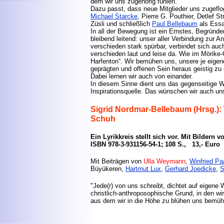
dem wir uns zugehörig fühlen.
Dazu passt, dass neue Mitglieder uns zugefl
Michael Starcke
, Pierre G. Pouthier, Detlef S
Züsli und schließlich
Paul Bellebaum
als Essay
In all der Bewegung ist ein Ernstes, Begrün
bleibend leitend: unser aller Verbindung zur A
verschieden stark spürbar, verbindet sich auc
verschieden laut und leise da. Wie im Mörike-G
Harfenton“. Wir bemühen uns, unsere je eigene
geprägten und offenen Sein heraus geistig zu e
Dabei lernen wir auch von einander.
In diesem Sinne dient uns das gegenseitige 
Inspirationsquelle. Das wünschen wir auch u
Sigrid Nordmar-Bellebaum (Hrsg.): 
Schuh
Ein Lyrikkreis stellt sich vor. Mit Bildern 
ISBN 978-3-931156-54-1; 108 S., 13,- Euro
Mit Beiträgen von
Ulla Weymann
,
Winfried P
Büyükeren,
Hartmut Lux
,
Gerhard Joedicke
,
S
"Jede(r) von uns schreibt, dichtet auf eigene
christlich-anthroposophische Grund, in den w
aus dem wir in die Höhe zu blühen uns bemüh