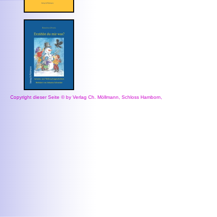
Copyright dieser Seite © by Verlag Ch. Möllmann, Schloss Hamborn,