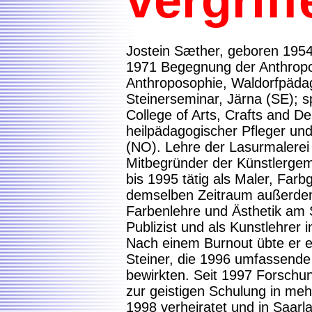
vergriff
Jostein Sæther, geboren 195
1971 Begegnung der Anthropos
Anthroposophie, Waldorfpäda
Steinerseminar, Järna (SE); s
College of Arts, Crafts and D
heilpädagogischer Pfleger u
(NO). Lehre der Lasurmalerei
Mitbegründer der Künstlergemei
bis 1995 tätig als Maler, Farb
demselben Zeitraum außerdem 
Farbenlehre und Ästhetik am S
Publizist und als Kunstlehrer 
Nach einem Burnout übte er 
Steiner, die 1996 umfassende
bewirkten. Seit 1997 Forschun
zur geistigen Schulung in me
1998 verheiratet und in Saarla